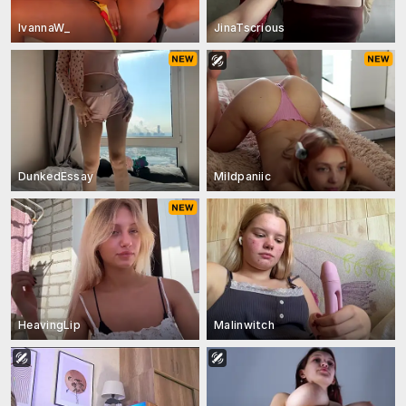
IvannaW_
JinaTscrious
DunkedEssay
Mildpaniic
HeavingLip
Malinwitch