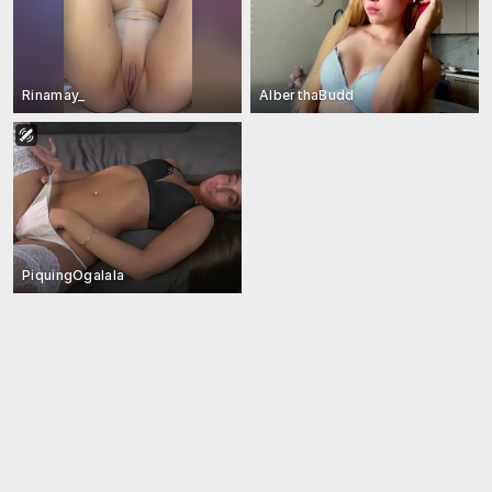
Rinamay_
AlberthaBudd
PiquingOgalala