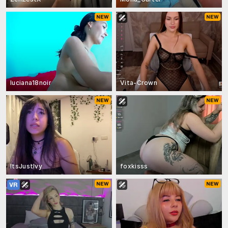
luciana18noir
Vita-Crown
ItsJustIvy
foxkisss