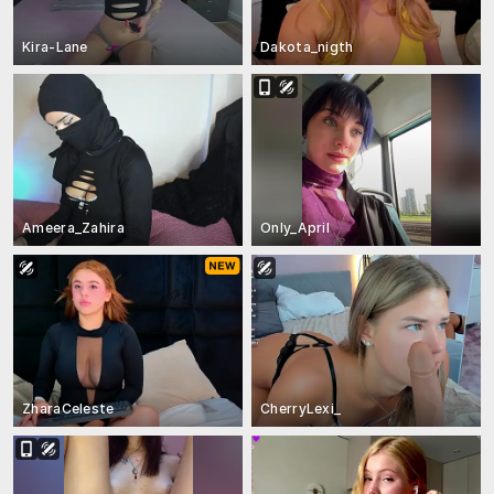
Kira-Lane
Dakota_nigth
Ameera_Zahira
Only_April
ZharaCeleste
CherryLexi_