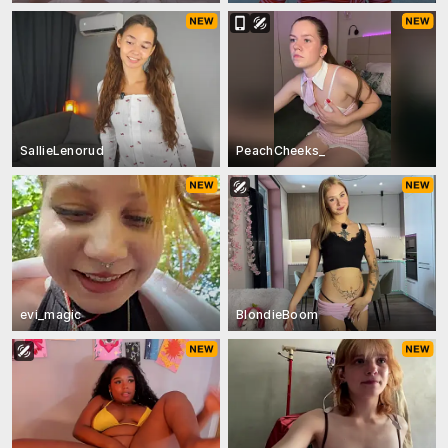
SallieLenorud
PeachCheeks_
evi_magic
BlondieBoom