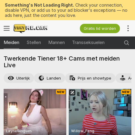
Something's Not Loading Right.
Check your connection,
disable VPN, or add us to your ad blocker's exceptions — no
ads here, just the content you love.
Gratis lid worden
Meiden
Stellen
Mannen
Transseksuelen
Twerkende Tiener 18+ Cams met meiden
Live
Uiterlijk
Landen
Prijs en showtype
Act
LayneGingues
Willow_Fang