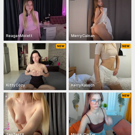
ReaganMolett
MerryCalnan
KittyCozy
KerryKausch
ZenZestX
Mona_Carter