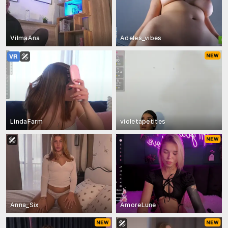
VilmaAna
Adeles_vibes
LindaFarm
violetapetites
Anna_Six
AmoreLune